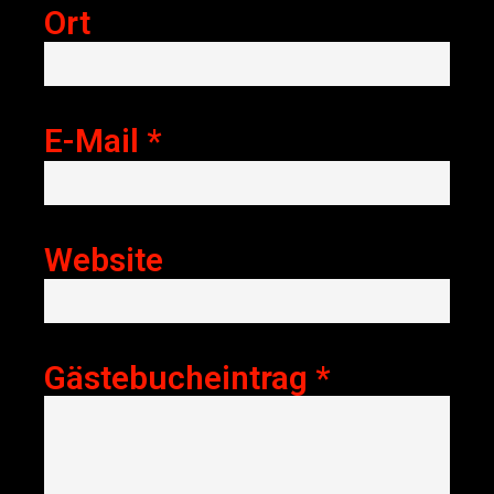
Ort
E-Mail
*
Website
Gästebucheintrag
*